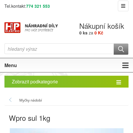
Tel.kontakt:
774 321 553
Nákupní košík
0 ks
za
0 Kč
Menu
Zobrazit podkategorie
Myčky nádobí
Wpro sul 1kg