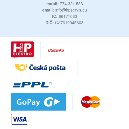
mobil:
774 321 553
email:
info@hpservis.eu
IČ:
66171083
DIČ:
CZ7610045608