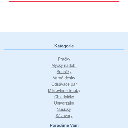
Kategorie
Pračky
Myčky nádobí
Sporáky
Varné desky
Odsávače par
Mikrovlnné trouby
Chladničky
Univerzální
Sušičky
Kávovary
Poradíme Vám