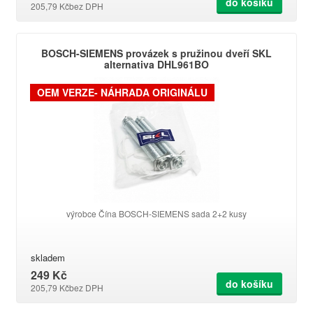
do košíku
205,79 Kč
bez DPH
BOSCH-SIEMENS provázek s pružinou dveří SKL
alternativa DHL961BO
OEM VERZE- NÁHRADA ORIGINÁLU
výrobce Čína BOSCH-SIEMENS sada 2+2 kusy
skladem
249 Kč
do košíku
205,79 Kč
bez DPH