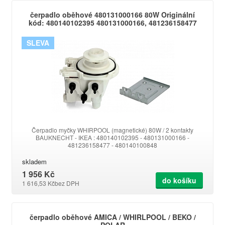
čerpadlo oběhové 480131000166 80W Originální
kód: 480140102395 480131000166, 481236158477
SLEVA
Čerpadlo myčky WHIRPOOL (magnetické) 80W / 2 kontakty
BAUKNECHT - IKEA : 480140102395 - 480131000166 -
481236158477 - 480140100848
skladem
1 956 Kč
do košíku
1 616,53 Kč
bez DPH
čerpadlo oběhové AMICA / WHIRLPOOL / BEKO /
POLAR