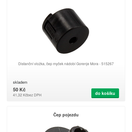
Distanční vložka, čep myček nádobí Gorenje Mora - 515267
skladem
50 Kč
do košíku
41,32 Kč
bez DPH
Čep pojezdu