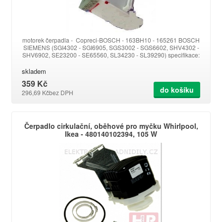
motorek čerpadla - Copreci-BOSCH - 163BH10 - 165261 BOSCH
SIEMENS (SGI4302 - SGI6905, SGS3002 - SGS6602, SHV4302 -
SHV6902, SE23200 - SE65560, SL34230 - SL39290) specifikace:
Watt 30, Volt 230/240
skladem
359 Kč
do košíku
296,69 Kč
bez DPH
Čerpadlo cirkulační, oběhové pro myčku Whirlpool,
Ikea - 480140102394, 105 W