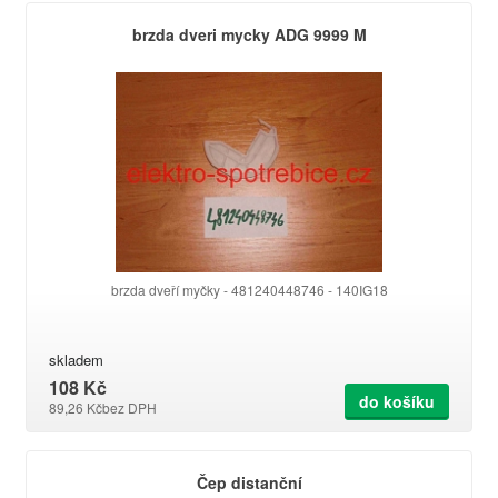
brzda dveri mycky ADG 9999 M
brzda dveří myčky - 481240448746 - 140IG18
skladem
108 Kč
do košíku
89,26 Kč
bez DPH
Čep distanční