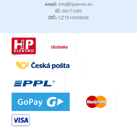
email:
info@hpservis.eu
IČ:
66171083
DIČ:
CZ7610045608