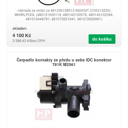
- náhrada za motor za 481236158513 INDESIT (C00313230) ,
WHIRLPOOL (480131000119, 480140100576, 480140102394,
481010448781, 481072621941, 481072626991)
skladem
4 100 Kč
do košíku
3 388,43 Kč
bez DPH
Čerpadlo kontakty ze předu u sebe IDC konektor
781K M2561