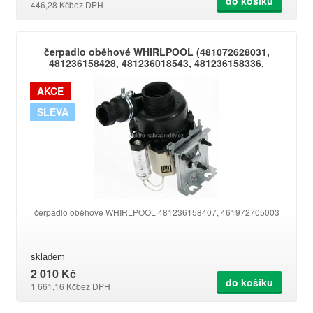
do košíku
446,28 Kč
bez DPH
čerpadlo oběhové WHIRLPOOL (481072628031,
481236158428, 481236018543, 481236158336,
46197270500
AKCE
SLEVA
čerpadlo oběhové WHIRLPOOL 481236158407, 461972705003
skladem
2 010 Kč
do košíku
1 661,16 Kč
bez DPH