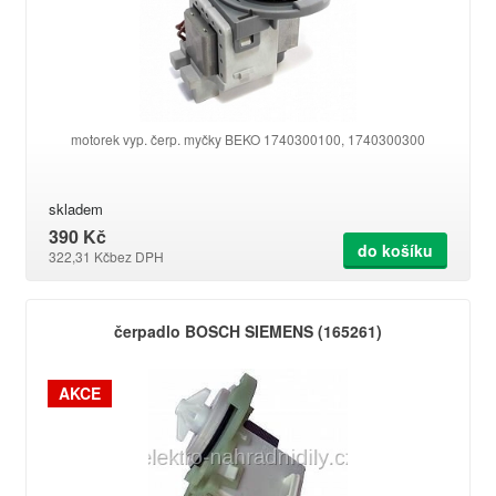
motorek vyp. čerp. myčky BEKO 1740300100, 1740300300
skladem
390 Kč
do košíku
322,31 Kč
bez DPH
čerpadlo BOSCH SIEMENS (165261)
AKCE