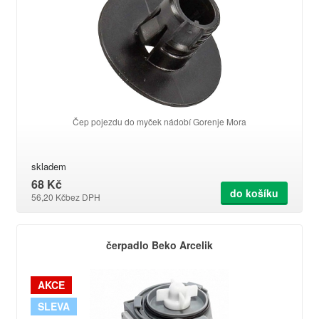
Čep pojezdu do myček nádobí Gorenje Mora
skladem
68 Kč
do košíku
56,20 Kč
bez DPH
čerpadlo Beko Arcelik
AKCE
SLEVA