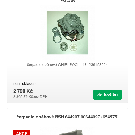
čerpadlo oběhové WHIRLPOOL - 481236158524
není skladem
2 790 Kč
do košíku
2 305,79 Kč
bez DPH
čerpadlo oběhové BSH 644997,00644997 (654575)
AKCE