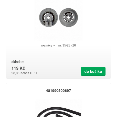
rozměry v mm: 35/23>26
skladem
119 Kč
do košíku
98,35 Kč
bez DPH
481990500697