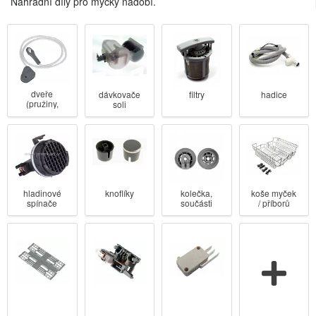
Náhradní díly pro myčky nádobí.
dveře
dávkovače
filtry
hadice
(pružiny,
soli
blokování,
brzdy)
hladinové
knoflíky
koše myček
kolečka,
spínače
/ příborů
součásti
košů