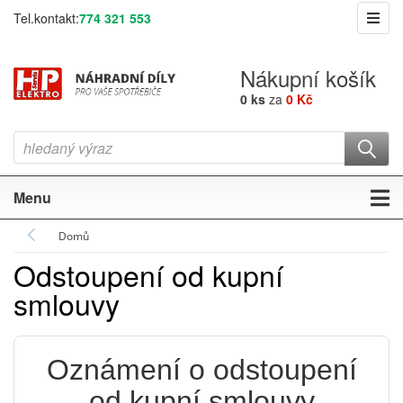
Tel.kontakt:
774 321 553
Nákupní košík
0 ks
za
0 Kč
Menu
Domů
Odstoupení od kupní
smlouvy
Oznámení o odstoupení
od kupní smlouvy