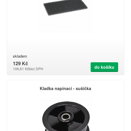
skladem
129 Kč
do košíku
106,61 Kč
bez DPH
Kladka napínací - sušička