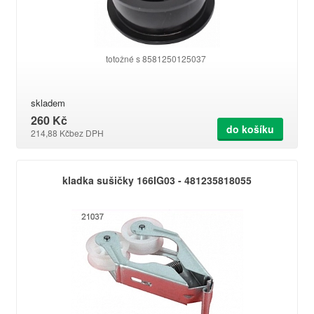
totožné s 8581250125037
skladem
260 Kč
do košíku
214,88 Kč
bez DPH
kladka sušičky 166IG03 - 481235818055