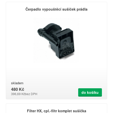
Čerpadlo vypouštěcí sušiček prádla
skladem
480 Kč
do košíku
396,69 Kč
bez DPH
Filter HX, cpl.-filtr komplet sušička