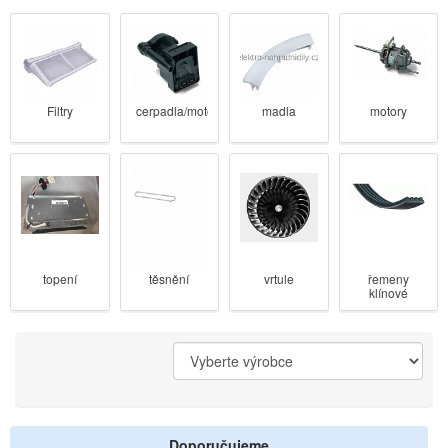
Filtry
cerpadla/motorky
madla
motory
topení
vrtule
těsnění
řemeny
klínové
Doporučujeme