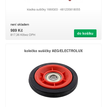
kladka sušičky 166IG03 - 481235818055
není skladem
989 Kč
do košíku
817,36 Kč
bez DPH
kolečko sušičky AEG/ELECTROLUX