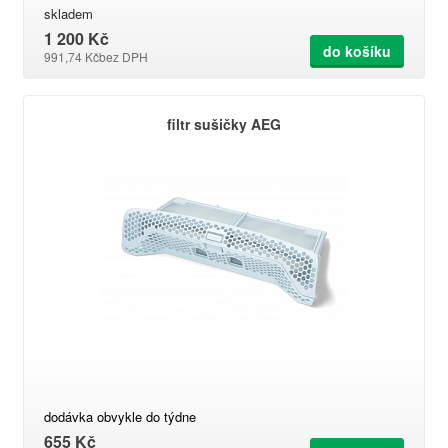
skladem
1 200 Kč
do košíku
991,74 Kč
bez DPH
filtr sušičky AEG
dodávka obvykle do týdne
655 Kč