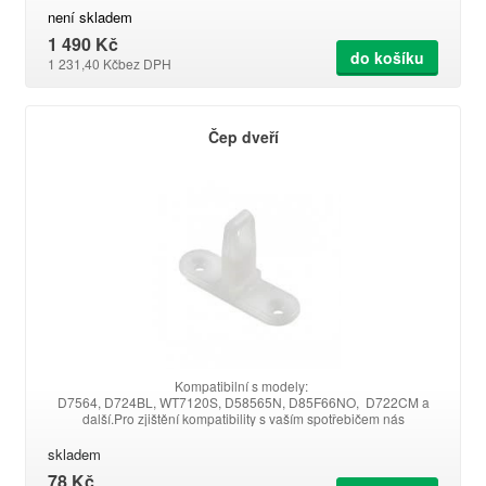
není skladem
1 490 Kč
do košíku
1 231,40 Kč
bez DPH
Čep dveří
Kompatibilní s modely:
D7564, D724BL, WT7120S, D58565N, D85F66NO, D722CM a
další.Pro zjištění kompatibility s vaším spotřebičem nás
kontaktujte.
skladem
78 Kč