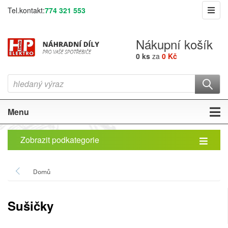
Tel.kontakt:
774 321 553
Nákupní košík
0 ks
za
0 Kč
Menu
Zobrazit podkategorie
Domů
Sušičky