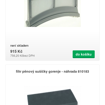
není skladem
915 Kč
do košíku
756,20 Kč
bez DPH
filtr pěnový sušičky gorenje - náhrada 810183