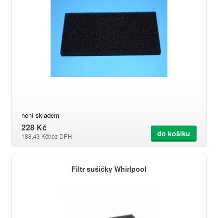
není skladem
228 Kč
do košíku
188,43 Kč
bez DPH
Filtr sušičky Whirlpool