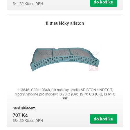
do košíku
541,32 Kč
bez DPH
filtr sušičky ariston
113848, C00113848, filtr sušičky prádla ARISTON / INDESIT,
modrý, vhodné pro modely: IS 70 C (UK), IS 70 CS (UK), IS 61 C
(FR)
není skladem
707 Kč
do košíku
584,30 Kč
bez DPH