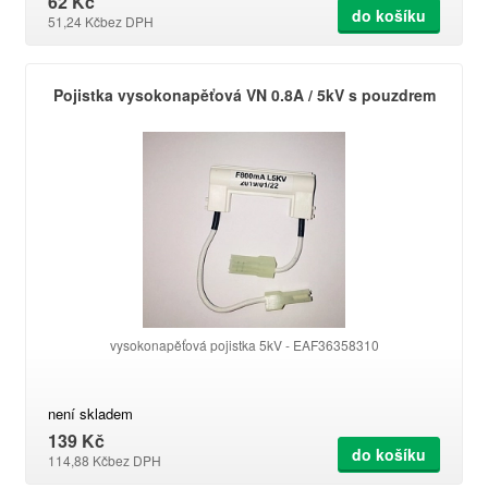
62 Kč
do košíku
51,24 Kč
bez DPH
Pojistka vysokonapěťová VN 0.8A / 5kV s pouzdrem
vysokonapěťová pojistka 5kV - EAF36358310
není skladem
139 Kč
do košíku
114,88 Kč
bez DPH