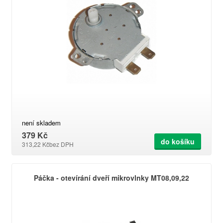
není skladem
379 Kč
do košíku
313,22 Kč
bez DPH
Páčka - otevírání dveří mikrovlnky MT08,09,22