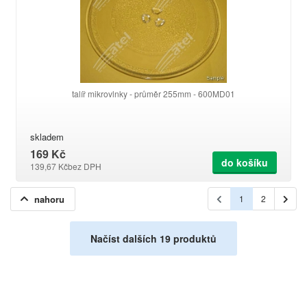
talíř mikrovlnky - průměr 255mm - 600MD01
skladem
169 Kč
do košíku
139,67 Kč
bez DPH
nahoru
1
2
Načíst dalších 19 produktů