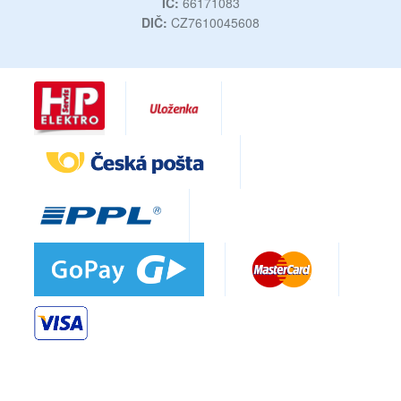
IČ:
66171083
DIČ:
CZ7610045608