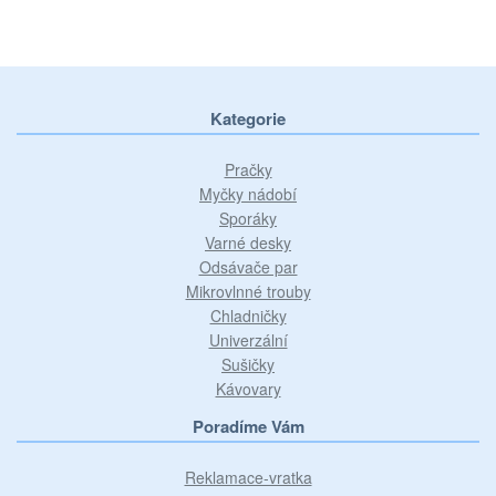
Kategorie
Pračky
Myčky nádobí
Sporáky
Varné desky
Odsávače par
Mikrovlnné trouby
Chladničky
Univerzální
Sušičky
Kávovary
Poradíme Vám
Reklamace-vratka