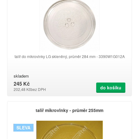
talíř do mikrovlnky LG skleněný, průměr 284 mm - 3390W1G012A
skladem
245 Kč
do košíku
202,48 Kč
bez DPH
talíř mikrovlnky - průměr 255mm
SLEVA