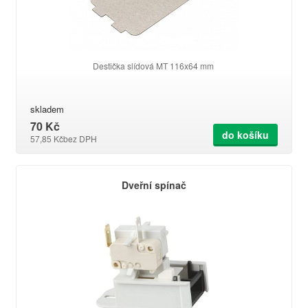
Destička slídová MT 116x64 mm
skladem
70 Kč
do košíku
57,85 Kč
bez DPH
Dveřní spínač