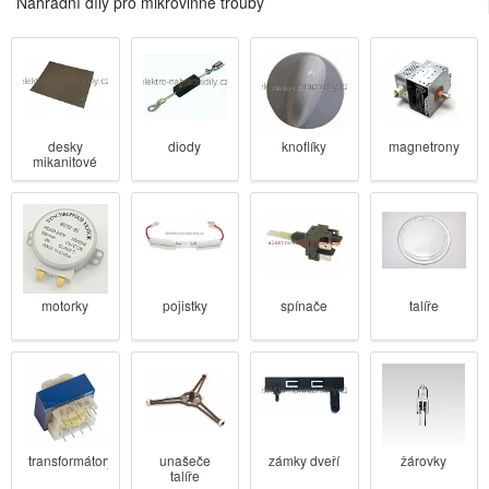
Náhradní díly pro mikrovlnné trouby
desky
diody
knoflíky
magnetrony
mikanitové
pojistky
motorky
spínače
talíře
unašeče
žárovky
transformátory
zámky dveří
talíře