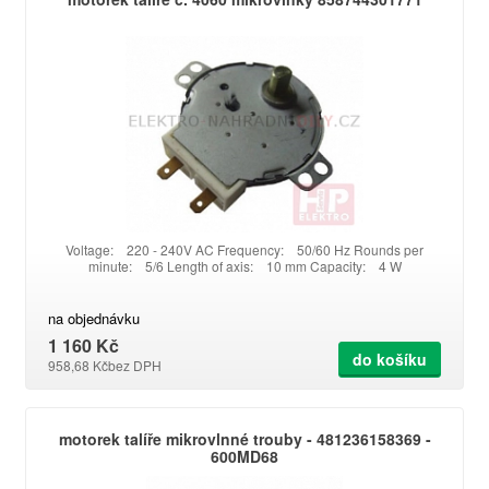
Voltage: 220 - 240V AC Frequency: 50/60 Hz Rounds per
minute: 5/6 Length of axis: 10 mm Capacity: 4 W
na objednávku
1 160 Kč
do košíku
958,68 Kč
bez DPH
motorek talíře mikrovlnné trouby - 481236158369 -
600MD68