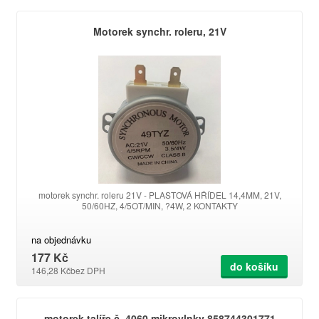
Motorek synchr. roleru, 21V
motorek synchr. roleru 21V - PLASTOVÁ HŘÍDEL 14,4MM, 21V,
50/60HZ, 4/5OT/MIN, ?4W, 2 KONTAKTY
na objednávku
177 Kč
do košíku
146,28 Kč
bez DPH
motorek talíře č. 4060 mikrovlnky 858744301771