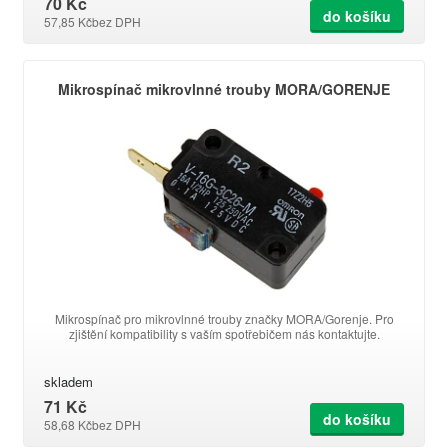
70 Kč
do košíku
57,85 Kč
bez DPH
Mikrospínač mikrovlnné trouby MORA/GORENJE
Mikrospínač pro mikrovlnné trouby značky MORA/Gorenje. Pro
zjištění kompatibility s vaším spotřebičem nás kontaktujte.
skladem
71 Kč
do košíku
58,68 Kč
bez DPH