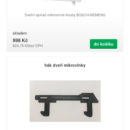
Dveřní spínač mikrovlnné trouby BOSCH/SIEMENS
skladem
998 Kč
do košíku
824,79 Kč
bez DPH
hák dveří mikrovlnky