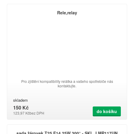
Rele,relay
Pro zjištění kompatibility relátka a vašeho spotřebiče nás
kontaktujte.
skladem
150 Kč
do košíku
123,97 Kč
bez DPH
sada žárovek T25 E14 25W 300° - SKL, LMP117UN