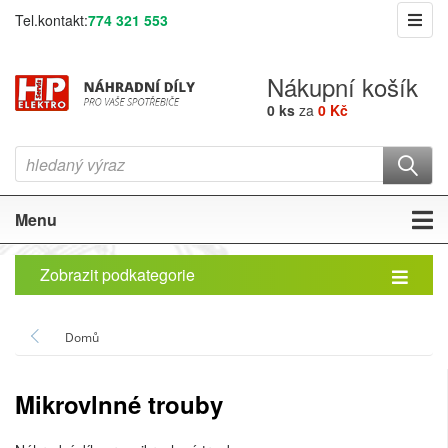
Tel.kontakt:
774 321 553
Nákupní košík
0 ks
za
0 Kč
Menu
Zobrazit podkategorie
Domů
Mikrovlnné trouby