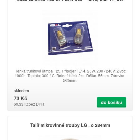
lehká trubková lampa T25. Připojení E14, 25W, 230 / 240V. Život:
1000h. Teplota: 300 ° C. Balení: blistr 2ks. Délka: 56mm. Žárovka:
Ø25mm.
skladem
73 Kč
do košíku
60,33 Kč
bez DPH
Talíř mikrovlnné trouby LG , o 284mm