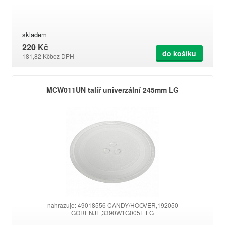
skladem
220 Kč
do košíku
181,82 Kč
bez DPH
MCW011UN talíř univerzální 245mm LG
nahrazuje: 49018556 CANDY/HOOVER,192050
GORENJE,3390W1G005E LG