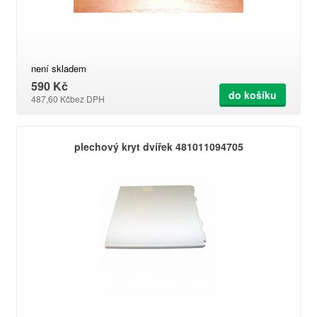
není skladem
590 Kč
do košíku
487,60 Kč
bez DPH
plechový kryt dvířek 481011094705