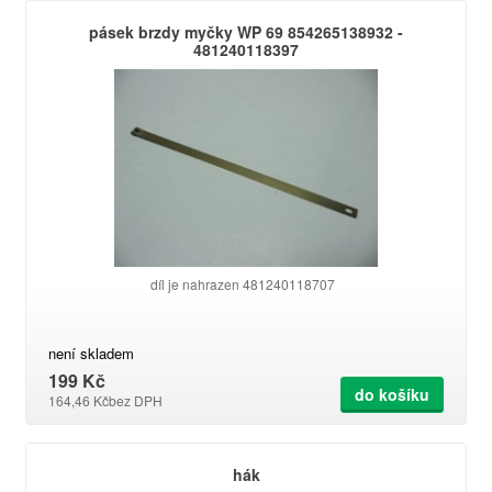
pásek brzdy myčky WP 69 854265138932 -
481240118397
díl je nahrazen 481240118707
není skladem
199 Kč
do košíku
164,46 Kč
bez DPH
hák