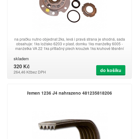
na pračku nutno objednat 2ks, levá i pravá strana je shodná, sada
obsahuje: 1ks ložisko 6203 v plast. domku 1ks manžetky 6005 -
manžetka VA 22 1ks přítlačný plech kroužek 1ks kruhové těsnění
skladem
320 Kč
do košíku
264,46 Kč
bez DPH
řemen 1236 J4 nahrazeno 481235818206