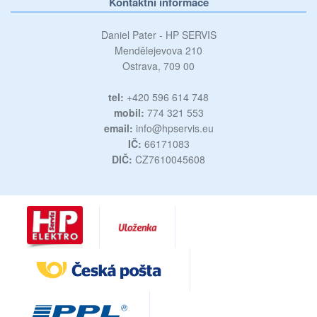
Kontaktní informace
Daniel Pater - HP SERVIS
Mendělejevova 210
Ostrava, 709 00
tel:
+420 596 614 748
mobil:
774 321 553
email:
info@hpservis.eu
IČ:
66171083
DIČ:
CZ7610045608