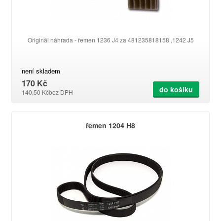
Originál náhrada - řemen 1236 J4 za 481235818158 ,1242 J5
není skladem
170 Kč
do košíku
140,50 Kč
bez DPH
řemen 1204 H8