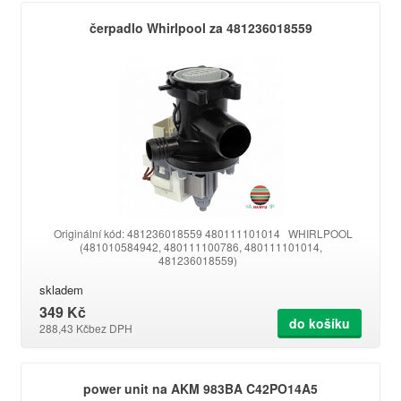
čerpadlo Whirlpool za 481236018559
Originální kód: 481236018559 480111101014 WHIRLPOOL
(481010584942, 480111100786, 480111101014,
481236018559)
skladem
349 Kč
do košíku
288,43 Kč
bez DPH
power unit na AKM 983BA C42PO14A5