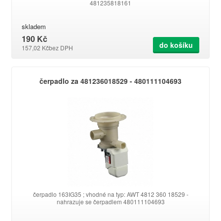
481235818161
skladem
190 Kč
do košíku
157,02 Kč
bez DPH
čerpadlo za 481236018529 - 480111104693
čerpadlo 163IG35 ; vhodné na typ: AWT 4812 360 18529 -
nahrazuje se čerpadlem 480111104693