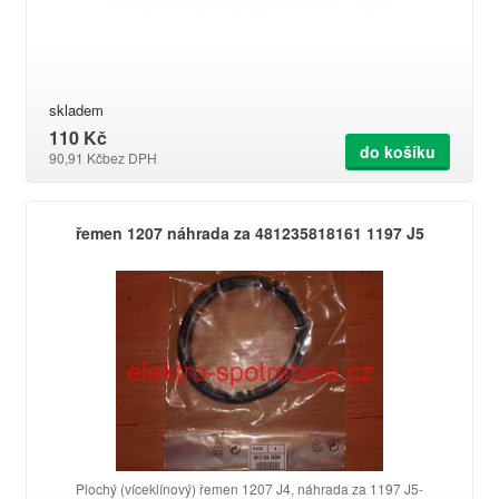
skladem
110 Kč
do košíku
90,91 Kč
bez DPH
řemen 1207 náhrada za 481235818161 1197 J5
Plochý (víceklínový) řemen 1207 J4, náhrada za 1197 J5-