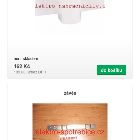
není skladem
162 Kč
do košíku
133,88 Kč
bez DPH
závěs