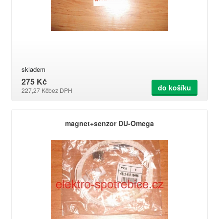
skladem
275 Kč
do košíku
227,27 Kč
bez DPH
magnet+senzor DU-Omega