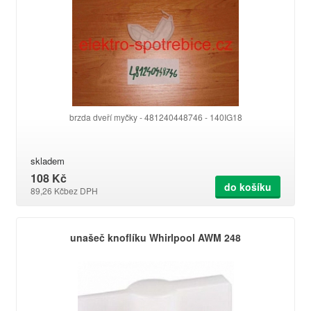
brzda dveří myčky - 481240448746 - 140IG18
skladem
108 Kč
do košíku
89,26 Kč
bez DPH
unašeč knoflíku Whirlpool AWM 248