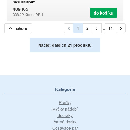
není skladem
409 Kč
do košíku
338,02 Kč
bez DPH
nahoru
1
2
3
…
14
Načíst dalších 21 produktů
Kategorie
Pračky
Myčky nádobí
Sporáky
Varné desky
Odsávače par