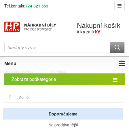
Tel.kontakt:
774 321 553
Nákupní košík
0 ks
za
0 Kč
Menu
Zobrazit podkategorie
Domů
Doporučujeme
Nejprodávanější