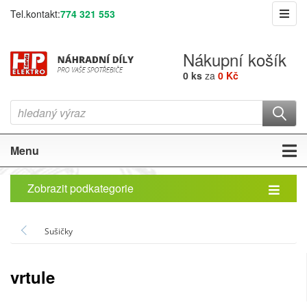
Tel.kontakt:
774 321 553
Nákupní košík
0 ks
za
0 Kč
Menu
Zobrazit podkategorie
Sušičky
vrtule