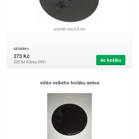
průměr cca 5,5 cm
skladem
273 Kč
do košíku
225,62 Kč
bez DPH
víčko velkého hořáku amica