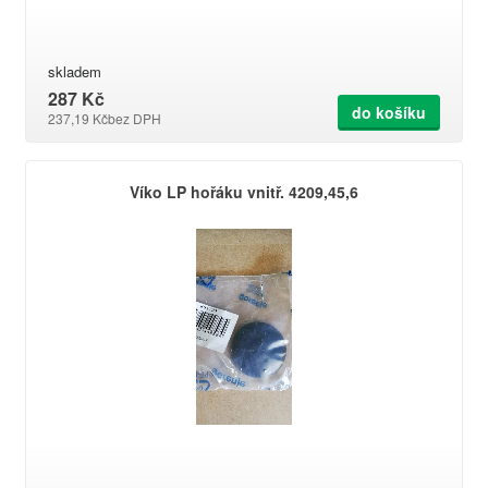
skladem
287 Kč
do košíku
237,19 Kč
bez DPH
Víko LP hořáku vnitř. 4209,45,6