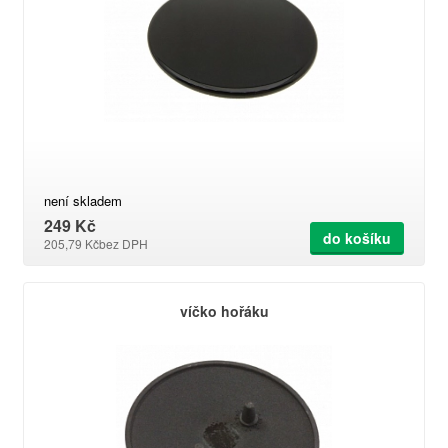
není skladem
249 Kč
do košíku
205,79 Kč
bez DPH
víčko hořáku