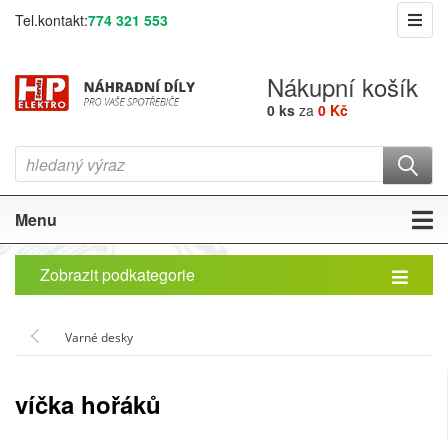
Tel.kontakt:
774 321 553
Nákupní košík
0 ks
za
0 Kč
Menu
Zobrazit podkategorie
Varné desky
víčka hořáků