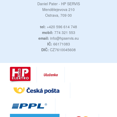
Daniel Pater - HP SERVIS
Mendělejevova 210
Ostrava, 709 00
tel:
+420 596 614 748
mobil:
774 321 553
email:
info@hpservis.eu
IČ:
66171083
DIČ:
CZ7610045608