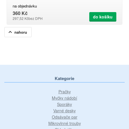
na objednávku
360 Kč
do košíku
297,52 Kč
bez DPH
nahoru
Kategorie
Pračky
Myčky nádobí
Sporáky
Varné desky
Odsávače par
Mikrovlnné trouby