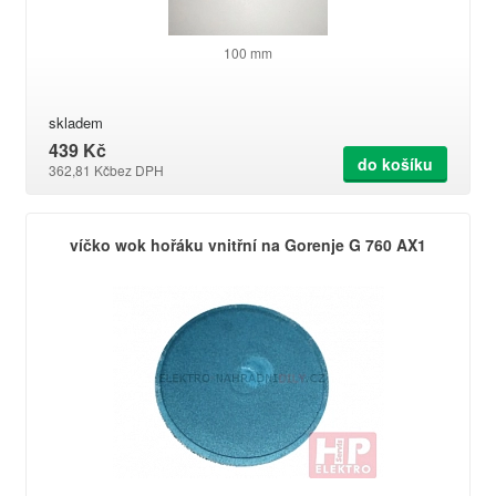
100 mm
skladem
439 Kč
do košíku
362,81 Kč
bez DPH
víčko wok hořáku vnitřní na Gorenje G 760 AX1