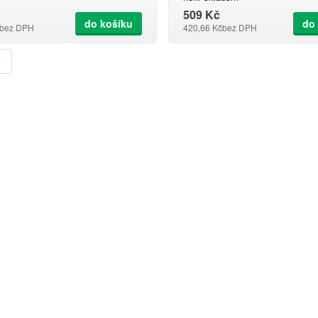
509 Kč
do košíku
do
bez DPH
420,66 Kč
bez DPH
u