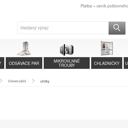
Platba + ceník poštovnéh
MIKROVLNNÉ
Y
ODSÁVAČE PAR
CHLADNIČKY
U
TROUBY
Univerzální
uhlíky