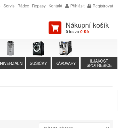
o
Servis
Rádce
Repasy
Kontakt
Přihlásit
Registrovat
Nákupní košík
0 ks
za
0 Kč
II.JAKOST
NIVERZÁLNÍ
SUŠIČKY
KÁVOVARY
SPOTŘEBIČE