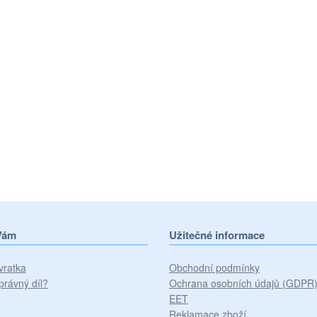
Vám
Užitečné informace
vratka
Obchodní podmínky
právný díl?
Ochrana osobních údajů (GDPR
EET
Reklamace zboží