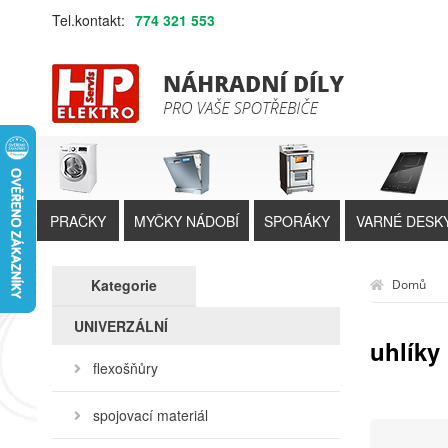
Tel.kontakt:
774 321 553
PRAČKY
MYČKY NÁDOBÍ
SPORÁKY
VARNÉ DESK
Kategorie
Domů
UNIVERZÁLNÍ
uhlíky
flexošňůry
spojovací materiál