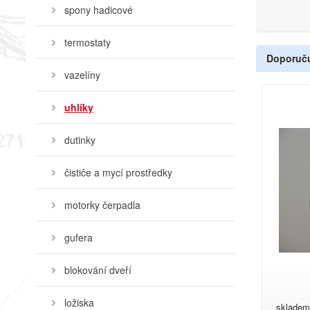
spony hadicové
termostaty
Doporuč
vazelíny
uhlíky
dutinky
čističe a mycí prostředky
motorky čerpadla
gufera
blokování dveří
ložiska
skladem