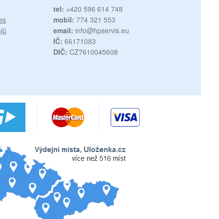
tel:
+420 596 614 748
es
mobil:
774 321 553
jů
email:
info@hpservis.eu
IČ:
66171083
DIČ:
CZ7610045608