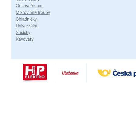
Odsávače par
Mikrovlnné trouby
Chladničky
Univerzální
Sušičky
Kávovary