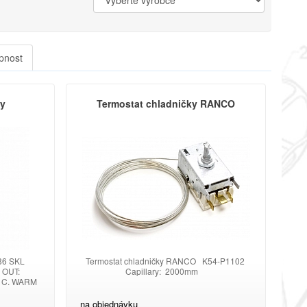
pnost
ky
Termostat chladničky RANCO
1686 SKL
Termostat chladničky RANCO K54-P1102
 OUT:
Capillary: 2000mm
° C. WARM
1300MM.
V, 50HZ,
na objednávku