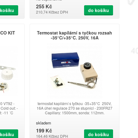
255 Kč
 košíku
do košíku
210,74 Kč
bez DPH
NCO KIT
Termostat kapilární s tyčkou rozsah
-35°C/+35°C. 250V, 16A
70 VT92 -
termostat kapilární s tyčkou -35+35°C 250V,
old out: -
16A úhel regulace 270 se stupnicí - 230FR27
: -11 ´C
Capillary: 1500mm, sonda: 112mm.
skladem
199 Kč
 košíku
do košíku
164,46 Kč
bez DPH