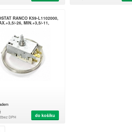
STAT RANCO K59-L1102000,
X.+3,5/-26, MIN.+3,5/-11,
L=1200MM
ladem
č
do košíku
č
bez DPH
u