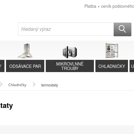
Platba + ceník poštovnéh
MIKROVLNNÉ
Y
ODSÁVAČE PAR
CHLADNIČKY
U
TROUBY
Chladničky
termostaty
taty