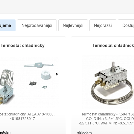
ujeme
Nejprodávanější
Nejlevnější
Nejdražší
Dostu
Termostat chladničky
Termostat chladnič
stat chladničky ATEA A13-1000,
Termostat chladničky - K59-P
481981728917
COLD IN: +3. 5±1.5°C. COLD
-22.5±1.5°C. WARM IN: +3.5±1.5
OUT: -10±2.2°C. CAPILLARY: 
SHAFT: 12MM. 3 CONTACTS. 250
dnávku
skladem