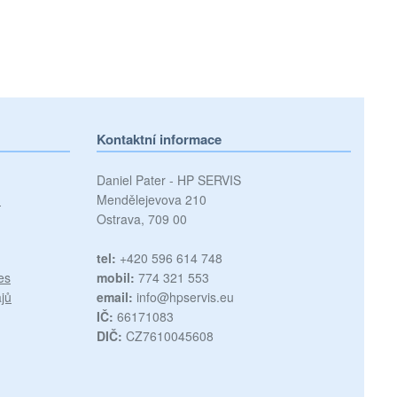
Kontaktní informace
Daniel Pater - HP SERVIS
)
Mendělejevova 210
Ostrava, 709 00
tel:
+420 596 614 748
es
mobil:
774 321 553
jů
email:
info@hpservis.eu
IČ:
66171083
DIČ:
CZ7610045608