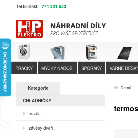
Tel.kontakt:
774 321 553
PRAČKY
MYČKY NÁDOBÍ
SPORÁKY
VARNÉ DESK
Kategorie
Domů
CHLADNIČKY
termos
madla
závěsy dveří