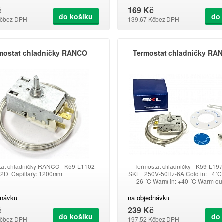
6A.
č
169 Kč
do košíku
do
č
bez DPH
139,67 Kč
bez DPH
mostat chladničky RANCO
Termostat chladničky RA
tat chladničky RANCO - K59-L1102
Termostat chladničky - K59-L19
2D Capillary: 1200mm
SKL 250V-50Hz-6A Cold in: +4´C C
26 ´C Warm in: +40 ´C Warm out
Capillary: 2000 mm
dnávku
na objednávku
č
239 Kč
do košíku
do
č
bez DPH
197,52 Kč
bez DPH