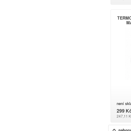
TERMO
MA
není sk
299 K
247,11 K
nahor