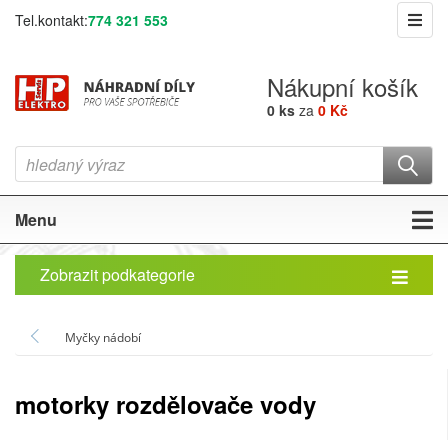
Tel.kontakt:
774 321 553
Nákupní košík
0 ks
za
0 Kč
Menu
Zobrazit podkategorie
Myčky nádobí
motorky rozdělovače vody