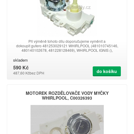
Při výměně tohoto dílu doporučujeme vyměnit a
dokoupit gufero 481253029121 WHIRLPOOL (481010745146,
480140102678, 481228128469), WHIRLPOOL IGNIS (),
WHIRLPOOL BAUKNECHT
skladem
590 Kč
do košíku
487,60 Kč
bez DPH
MOTOREK ROZDĚLOVAČE VODY MYČKY
WHIRLPOOL, C00326393