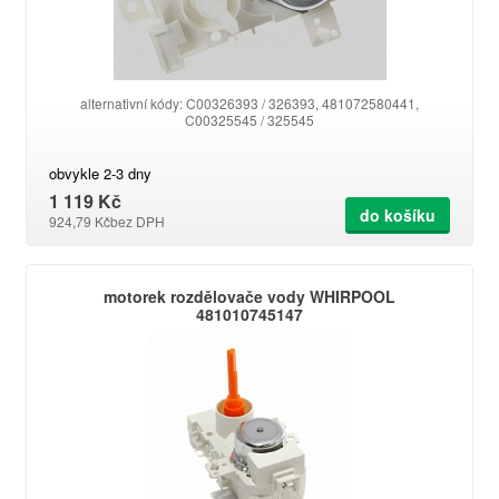
alternativní kódy: C00326393 / 326393, 481072580441,
C00325545 / 325545
obvykle 2-3 dny
1 119 Kč
do košíku
924,79 Kč
bez DPH
motorek rozdělovače vody WHIRPOOL
481010745147