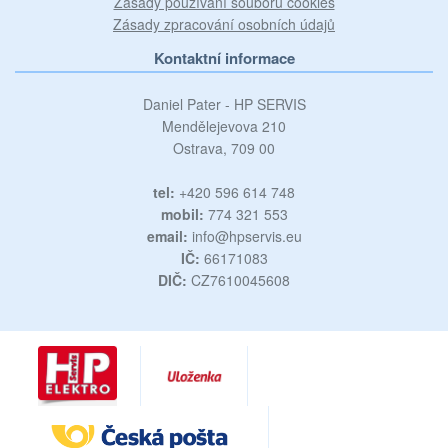
Zásady používání souborů cookies
Zásady zpracování osobních údajů
Kontaktní informace
Daniel Pater - HP SERVIS
Mendělejevova 210
Ostrava, 709 00
tel:
+420 596 614 748
mobil:
774 321 553
email:
info@hpservis.eu
IČ:
66171083
DIČ:
CZ7610045608