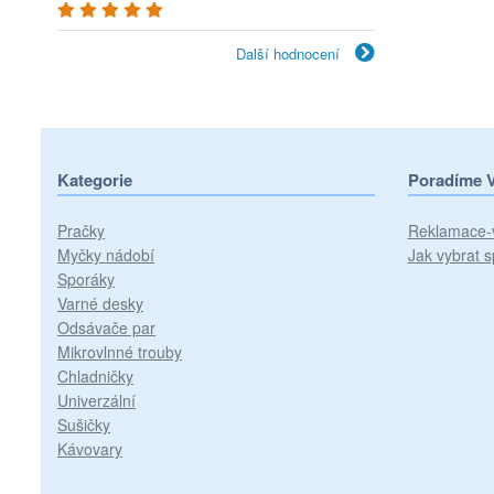
Další hodnocení
Kategorie
Poradíme 
Pračky
Reklamace-
Myčky nádobí
Jak vybrat s
Sporáky
Varné desky
Odsávače par
Mikrovlnné trouby
Chladničky
Univerzální
Sušičky
Kávovary