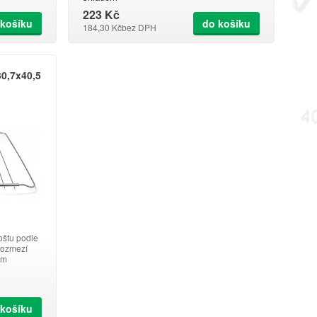
223 Kč
 košíku
do košíku
184,30 Kč
bez DPH
30,7x40,5
roštu podle
 rozmezí
 mm
 košíku