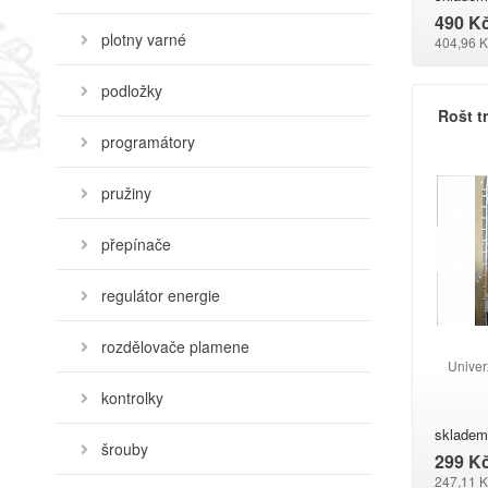
490 K
plotny varné
404,96 K
podložky
Rošt t
programátory
pružiny
přepínače
regulátor energie
rozdělovače plamene
Univer
kontrolky
skladem
šrouby
299 K
247,11 K