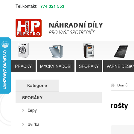
Tel.kontakt:
774 321 553
PRAČKY
MYČKY NÁDOBÍ
SPORÁKY
VARNÉ DESK
Kategorie
Domů
SPORÁKY
rošty
čepy
dvířka