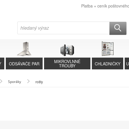
Platba + ceník poštovnéh
MIKROVLNNÉ
Y
ODSÁVAČE PAR
CHLADNIČKY
U
TROUBY
Sporáky
rošty