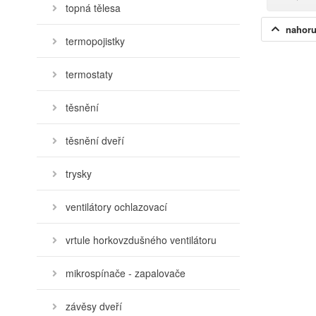
topná tělesa
nahor
termopojistky
termostaty
těsnění
těsnění dveří
trysky
ventilátory ochlazovací
vrtule horkovzdušného ventilátoru
mikrospínače - zapalovače
závěsy dveří