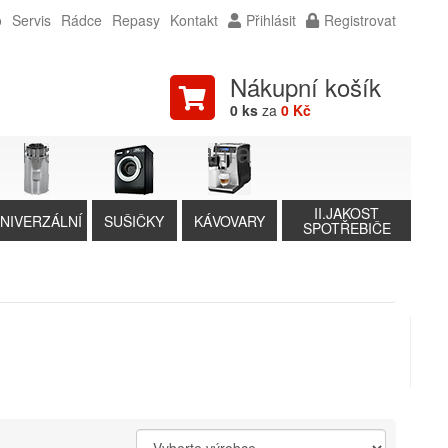
o
Servis
Rádce
Repasy
Kontakt
Přihlásit
Registrovat
Nákupní košík
0 ks
za
0 Kč
II.JAKOST
NIVERZÁLNÍ
SUŠIČKY
KÁVOVARY
SPOTŘEBIČE