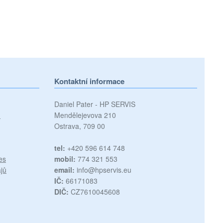
Kontaktní informace
Daniel Pater - HP SERVIS
)
Mendělejevova 210
Ostrava, 709 00
tel:
+420 596 614 748
es
mobil:
774 321 553
jů
email:
info@hpservis.eu
IČ:
66171083
DIČ:
CZ7610045608