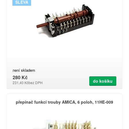
SLEVA
není skladem
280 Kč
do košíku
231,40 Kč
bez DPH
přepínač funkcí trouby AMICA, 6 poloh, 11HE-009