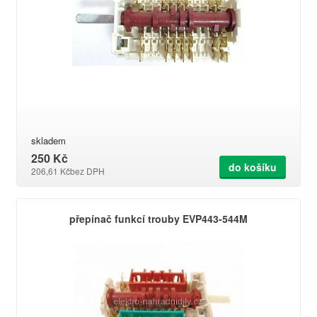
skladem
250 Kč
do košíku
206,61 Kč
bez DPH
přepínač funkcí trouby EVP443-544M