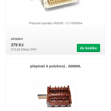
Přepínač sporáku FAGOR - C110006A4
skladem
379 Kč
do košíku
313,22 Kč
bez DPH
přepínač 6 polohový , 266808,