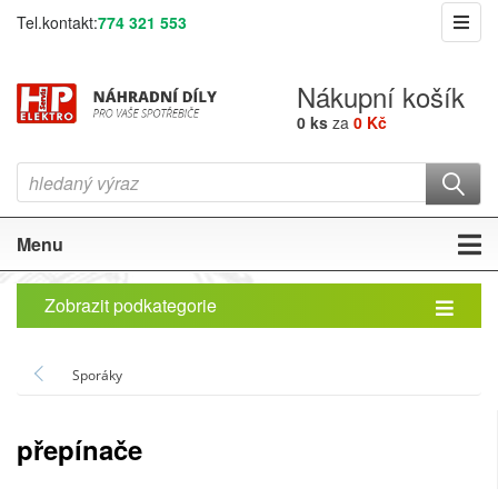
Tel.kontakt:
774 321 553
Nákupní košík
0 ks
za
0 Kč
Menu
Zobrazit podkategorie
Sporáky
přepínače