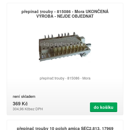
přepínač trouby - 815086 - Mora UKONČENÁ
VÝROBA - NEJDE OBJEDNAT
přepínač trouby - 815086 - Mora
není skladem
369 Kč
do košíku
304,96 Kč
bez DPH
přepínač trouby 10 poloh amica SEC2.813, 17969