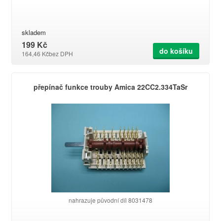
skladem
199 Kč
do košíku
164,46 Kč
bez DPH
přepínač funkce trouby Amica 22CC2.334TaSr
nahrazuje původní díl 8031478