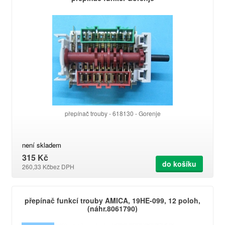
přepínač trouby - 618130 - Gorenje
není skladem
315 Kč
do košíku
260,33 Kč
bez DPH
přepínač funkcí trouby AMICA, 19HE-099, 12 poloh,
(náhr.8061790)