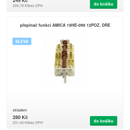
249 Kč
do košíku
205,79 Kč
bez DPH
přepínač funkcí AMICA 19HE-099 12POZ. DRE
SLEVA
skladem
280 Kč
do košíku
231,40 Kč
bez DPH