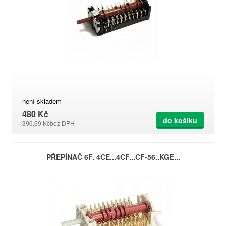
není skladem
480 Kč
do košíku
396,69 Kč
bez DPH
PŘEPÍNAČ 6F. 4CE...4CF...CF-56..KGE...