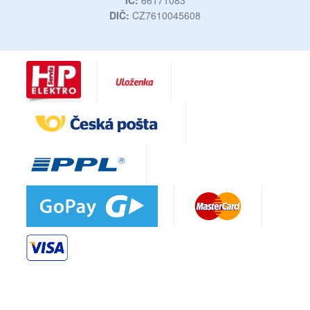
IČ:
66171083
DIČ:
CZ7610045608