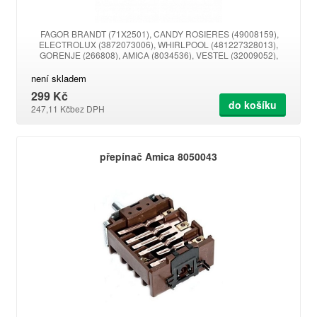
FAGOR BRANDT (71X2501), CANDY ROSIERES (49008159),
ELECTROLUX (3872073006), WHIRLPOOL (481227328013),
GORENJE (266808), AMICA (8034536), VESTEL (32009052),
ARCELIK - BEKO (163100005, 163100033), BOMPANI
(M6532009052)
není skladem
299 Kč
do košíku
247,11 Kč
bez DPH
přepínač Amica 8050043