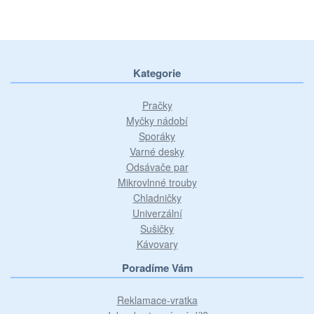
Kategorie
Pračky
Myčky nádobí
Sporáky
Varné desky
Odsávače par
Mikrovlnné trouby
Chladničky
Univerzální
Sušičky
Kávovary
Poradíme Vám
Reklamace-vratka