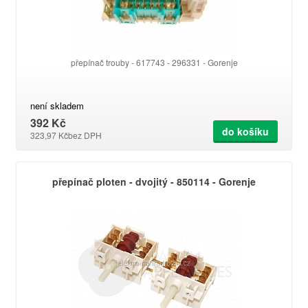
přepínač trouby - 617743 - 296331 - Gorenje
není skladem
392 Kč
do košíku
323,97 Kč
bez DPH
přepínač ploten - dvojitý - 850114 - Gorenje