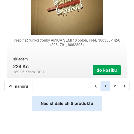
Přepínač funkcí trouby AMICA SEMI 10 poloh, PN-EN60335-1/2-6
(8061791, 8062895)
skladem
229 Kč
do košíku
189,26 Kč
bez DPH
nahoru
1
2
Načíst dalších 5 produktů