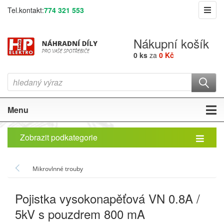
Tel.kontakt:
774 321 553
Nákupní košík
0 ks
za
0 Kč
Menu
Zobrazit podkategorie
Mikrovlnné trouby
Pojistka vysokonapěťová VN 0.8A /
5kV s pouzdrem 800 mA