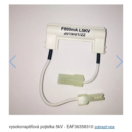
vysokonapěťová pojistka 5kV - EAF36358310
zobrazit více