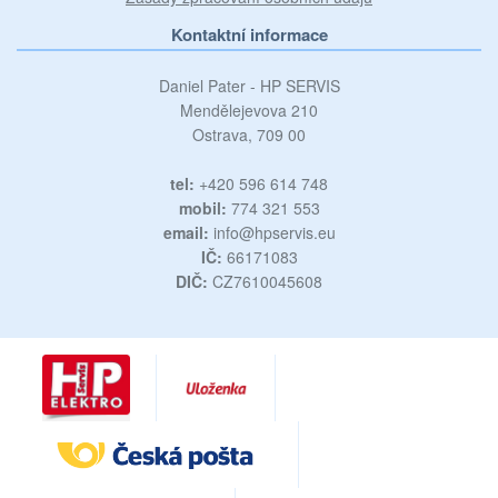
Kontaktní informace
Daniel Pater - HP SERVIS
Mendělejevova 210
Ostrava, 709 00
tel:
+420 596 614 748
mobil:
774 321 553
email:
info@hpservis.eu
IČ:
66171083
DIČ:
CZ7610045608