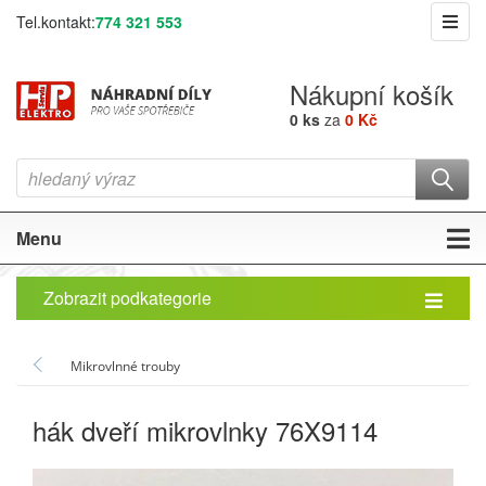
Tel.kontakt:
774 321 553
Nákupní košík
0 ks
za
0 Kč
Menu
Zobrazit podkategorie
Mikrovlnné trouby
hák dveří mikrovlnky 76X9114