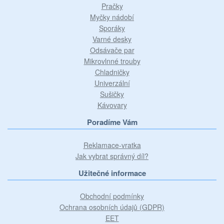
Pračky
Myčky nádobí
Sporáky
Varné desky
Odsávače par
Mikrovlnné trouby
Chladničky
Univerzální
Sušičky
Kávovary
Poradíme Vám
Reklamace-vratka
Jak vybrat správný díl?
Užitečné informace
Obchodní podmínky
Ochrana osobních údajů (GDPR)
EET