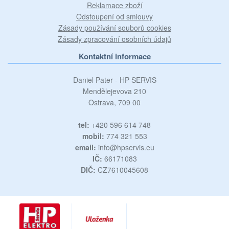
Reklamace zboží
Odstoupení od smlouvy
Zásady používání souborů cookies
Zásady zpracování osobních údajů
Kontaktní informace
Daniel Pater - HP SERVIS
Mendělejevova 210
Ostrava, 709 00
tel:
+420 596 614 748
mobil:
774 321 553
email:
info@hpservis.eu
IČ:
66171083
DIČ:
CZ7610045608