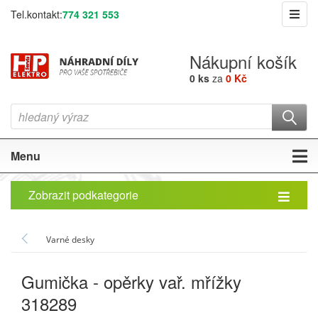
Tel.kontakt:
774 321 553
Nákupní košík
0 ks
za
0 Kč
Menu
Zobrazit podkategorie
Varné desky
Gumička - opěrky vař. mřížky
318289