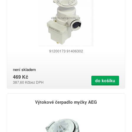
91200173 91406302
není skladem
469 Kč
do košíku
387,60 Kč
bez DPH
Výtokové čerpadlo myčky AEG