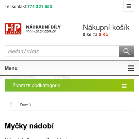
Tel.kontakt:
774 321 553
Nákupní košík
0 ks
za
0 Kč
Menu
Zobrazit podkategorie
Domů
Myčky nádobí