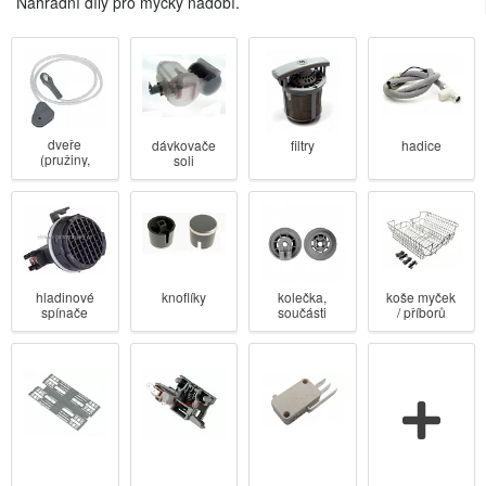
Náhradní díly pro myčky nádobí.
dveře
dávkovače
filtry
hadice
(pružiny,
soli
blokování,
brzdy)
hladinové
knoflíky
koše myček
kolečka,
spínače
/ příborů
součásti
košů