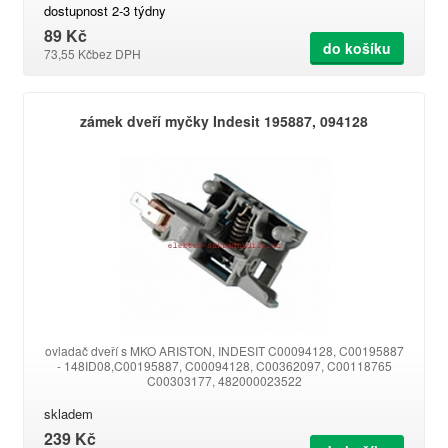
dostupnost 2-3 týdny
89 Kč
do košíku
73,55 Kč
bez DPH
zámek dveří myčky Indesit 195887, 094128
ovladač dveří s MKO ARISTON, INDESIT C00094128, C00195887
- 148ID08,C00195887, C00094128, C00362097, C00118765
C00303177, 482000023522
skladem
239 Kč