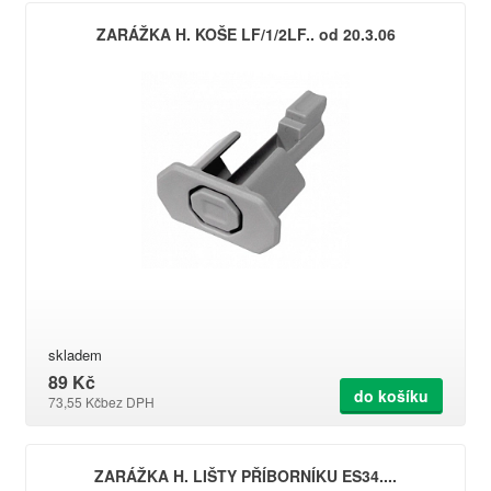
ZARÁŽKA H. KOŠE LF/1/2LF.. od 20.3.06
skladem
89 Kč
do košíku
73,55 Kč
bez DPH
ZARÁŽKA H. LIŠTY PŘÍBORNÍKU ES34....