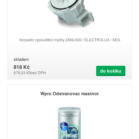
čerpadlo vypouštěcí myčky ZANUSSI / ELECTROLUX / AEG
skladem
818 Kč
do košíku
676,03 Kč
bez DPH
Wpro Odstranovac mastnot