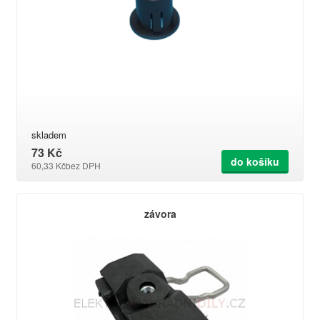
skladem
73 Kč
do košíku
60,33 Kč
bez DPH
závora