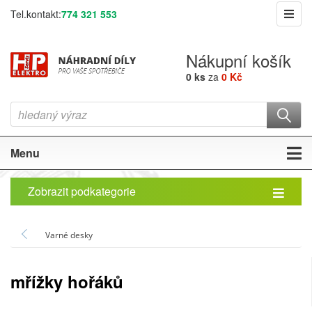
Tel.kontakt:
774 321 553
Nákupní košík
0 ks
za
0 Kč
Menu
Zobrazit podkategorie
Varné desky
mřížky hořáků