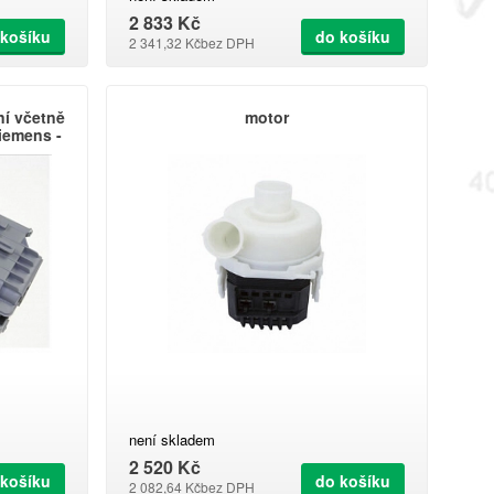
2 833 Kč
 košíku
do košíku
2 341,32 Kč
bez DPH
ní včetně
motor
iemens -
není skladem
2 520 Kč
 košíku
do košíku
2 082,64 Kč
bez DPH