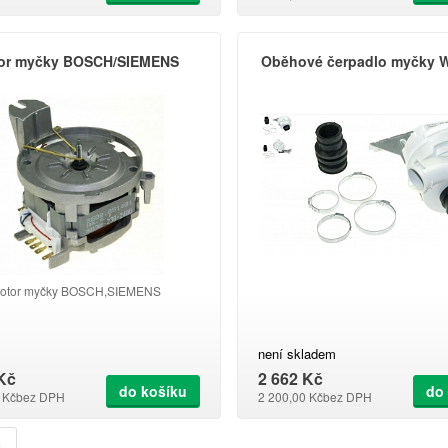
or myčky BOSCH/SIEMENS
Oběhové čerpadlo myčky W
otor myčky BOSCH,SIEMENS
není skladem
Kč
2 662 Kč
do košíku
do
 Kč
bez DPH
2 200,00 Kč
bez DPH
u