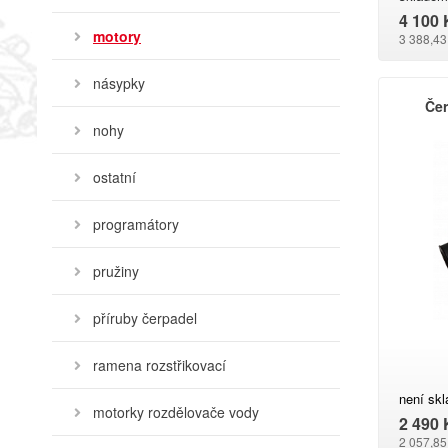
4 100 
motory
3 388,43
násypky
Čer
nohy
ostatní
programátory
pružiny
příruby čerpadel
ramena rozstřikovací
není sk
motorky rozdělovače vody
2 490 
2 057,85