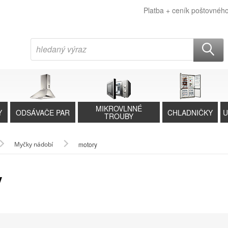
Platba + ceník poštovnéh
MIKROVLNNÉ
Y
ODSÁVAČE PAR
CHLADNIČKY
U
TROUBY
Myčky nádobí
motory
y