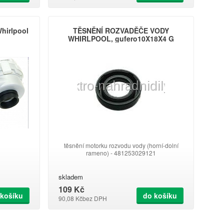
hirlpool
TĚSNĚNÍ ROZVADĚČE VODY
WHIRLPOOL, gufero10X18X4 G
těsnění motorku rozvodu vody (horní-dolní
rameno) - 481253029121
skladem
109 Kč
 košíku
do košíku
90,08 Kč
bez DPH