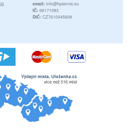
jů
email:
info@hpservis.eu
IČ:
66171083
DIČ:
CZ7610045608