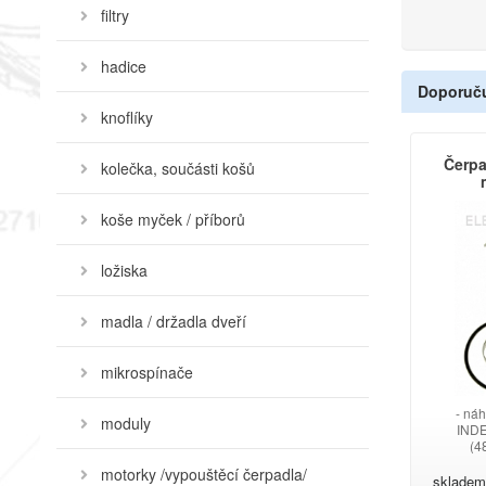
filtry
hadice
Doporuč
knoflíky
Čerpa
kolečka, součásti košů
koše myček / příborů
ložiska
madla / držadla dveří
mikrospínače
- ná
moduly
INDE
(4
48
motorky /vypouštěcí čerpadla/
48
skladem