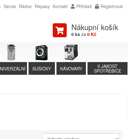
o
Servis
Rádce
Repasy
Kontakt
Přihlásit
Registrovat
Nákupní košík
0 ks
za
0 Kč
II.JAKOST
NIVERZÁLNÍ
SUŠIČKY
KÁVOVARY
SPOTŘEBIČE