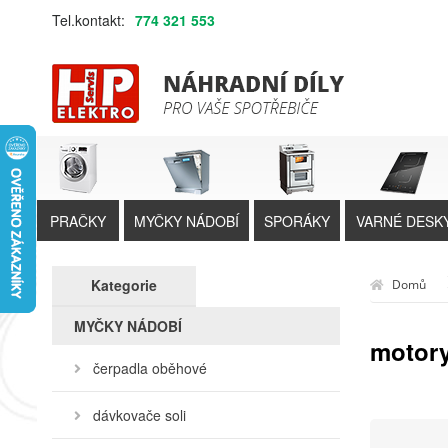
Tel.kontakt:
774 321 553
PRAČKY
MYČKY NÁDOBÍ
SPORÁKY
VARNÉ DESK
Kategorie
Domů
MYČKY NÁDOBÍ
motor
čerpadla oběhové
dávkovače soli