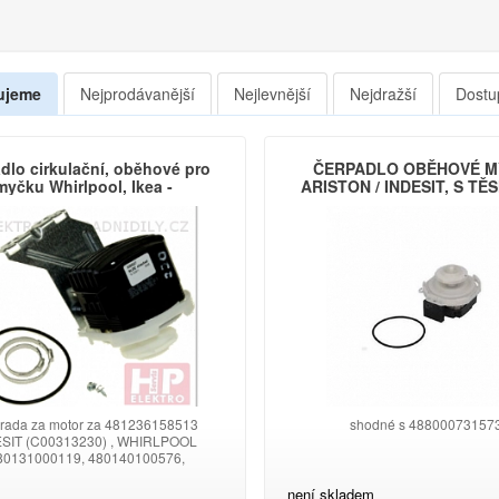
ujeme
Nejprodávanější
Nejlevnější
Nejdražší
Dostu
dlo cirkulační, oběhové pro
ČERPADLO OBĚHOVÉ M
myčku Whirlpool, Ikea -
ARISTON / INDESIT, S TĚ
480140102394, 105 W
C00302488
hrada za motor za 481236158513
shodné s 48800073157
SIT (C00313230) , WHIRLPOOL
80131000119, 480140100576,
0140102394, 481010448781,
1072621941, 481072626991)
není skladem