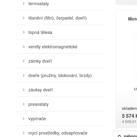
termostaty
těsnění (filtrů, čerpadel, dveří)
Mot
topná tělesa
ventily elektromagnetické
zámky dveří
dveře (pružiny, blokování, brzdy)
M
závěsy dveří
presostaty
skladem
5 574 
vypínače
4 606,61
mycí prostředky, odvapňovače
nahor