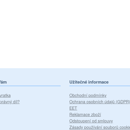
Vám
Užitečné informace
vratka
Obchodní podmínky
právný díl?
Ochrana osobních údajů (GDPR
EET
Reklamace zboží
Odstoupení od smlouvy
Zásady používání souborů cooki