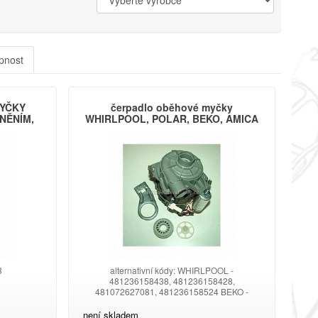
pnost
YČKY
čerpadlo oběhové myčky
SNĚNÍM,
WHIRLPOOL, POLAR, BEKO, AMICA
3
alternativní kódy: WHIRLPOOL -
481236158438, 481236158428,
481072627081, 481236158524 BEKO -
1740701800, 1740701700, 1740700100,
1758401000, FAGOR/BRANDT - 32X2567
není skladem