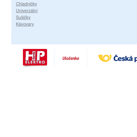
Chladničky
Univerzální
Sušičky
Kávovary