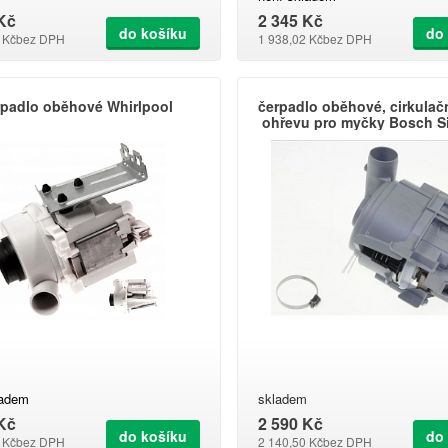
Kč
2 345 Kč
do košíku
do
 Kč
bez DPH
1 938,02 Kč
bez DPH
padlo oběhové Whirlpool
čerpadlo oběhové, cirkulač
ohřevu pro myčky Bosch S
12014980
ladem
skladem
Kč
2 590 Kč
do košíku
do
 Kč
bez DPH
2 140,50 Kč
bez DPH