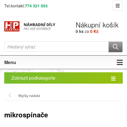
Tel.kontakt:
774 321 553
Nákupní košík
0 ks
za
0 Kč
Menu
Zobrazit podkategorie
Myčky nádobí
mikrospínače