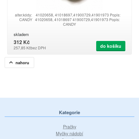
alter.kódy: 41020658, 41018697,41900729,41901973 Popis:
CANDY 41020658, 41018697 41900729,41901973 Popis:
CANDY
skladem
312 Kč
do košíku
257,85 Kč
bez DPH
nahoru
Kategorie
Pračky
Myčky nádobí