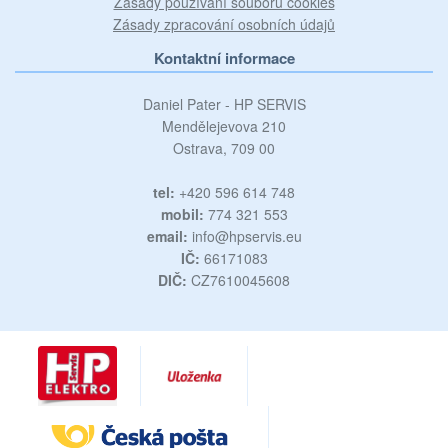
Zásady používání souborů cookies
Zásady zpracování osobních údajů
Kontaktní informace
Daniel Pater - HP SERVIS
Mendělejevova 210
Ostrava, 709 00
tel:
+420 596 614 748
mobil:
774 321 553
email:
info@hpservis.eu
IČ:
66171083
DIČ:
CZ7610045608