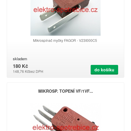
Mikrospínač myčky FAGOR - V23I000C5
skladem
180 Kč
do košíku
148,76 Kč
bez DPH
MIKROSP. TOPENÍ VF/1VF...