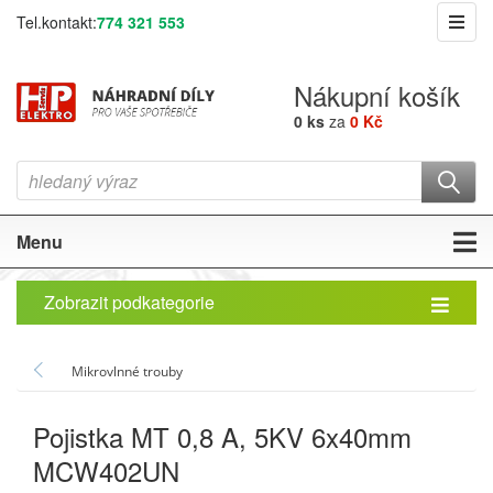
Tel.kontakt:
774 321 553
Nákupní košík
0 ks
za
0 Kč
Menu
Zobrazit podkategorie
Mikrovlnné trouby
Pojistka MT 0,8 A, 5KV 6x40mm
MCW402UN