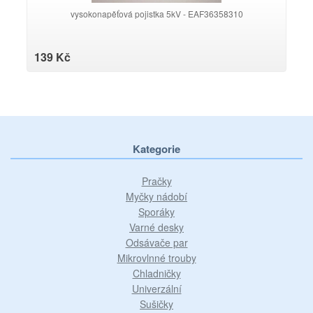
vysokonapěťová pojistka 5kV - EAF36358310
139 Kč
Kategorie
Pračky
Myčky nádobí
Sporáky
Varné desky
Odsávače par
Mikrovlnné trouby
Chladničky
Univerzální
Sušičky