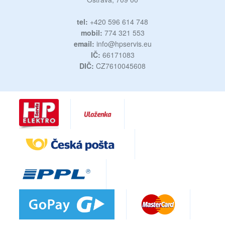
tel:
+420 596 614 748
mobil:
774 321 553
email:
info@hpservis.eu
IČ:
66171083
DIČ:
CZ7610045608