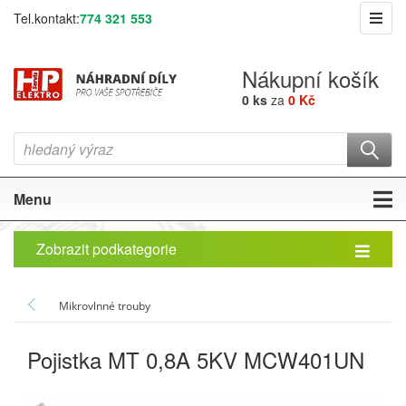
Tel.kontakt:
774 321 553
Nákupní košík
0 ks
za
0 Kč
Menu
Zobrazit podkategorie
Mikrovlnné trouby
Pojistka MT 0,8A 5KV MCW401UN