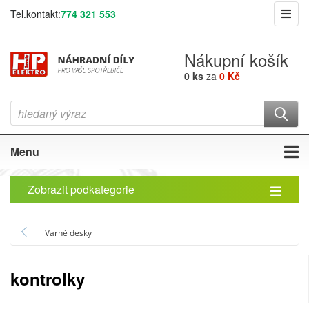
Tel.kontakt:
774 321 553
Nákupní košík
0 ks
za
0 Kč
Menu
Zobrazit podkategorie
Varné desky
kontrolky