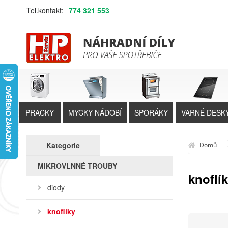
Tel.kontakt:
774 321 553
PRAČKY
MYČKY NÁDOBÍ
SPORÁKY
VARNÉ DESK
Kategorie
Domů
MIKROVLNNÉ TROUBY
knoflí
diody
knoflíky