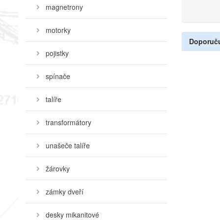
magnetrony
motorky
Doporuč
pojistky
spínače
talíře
transformátory
unašeče talíře
žárovky
zámky dveří
desky mikanitové