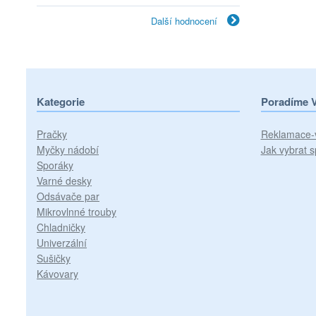
Další hodnocení
Kategorie
Poradíme 
Pračky
Reklamace-
Myčky nádobí
Jak vybrat s
Sporáky
Varné desky
Odsávače par
Mikrovlnné trouby
Chladničky
Univerzální
Sušičky
Kávovary