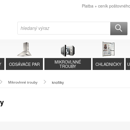
Platba + ceník poštovnéh
MIKROVLNNÉ
Y
ODSÁVAČE PAR
CHLADNIČKY
U
TROUBY
Mikrovlnné trouby
knoflíky
ky