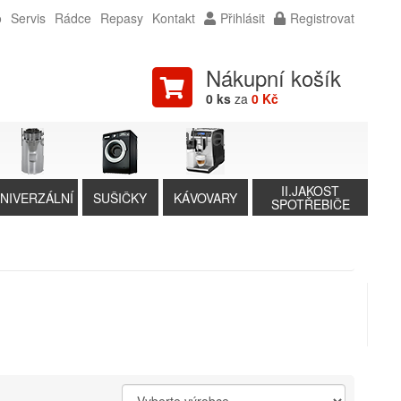
o
Servis
Rádce
Repasy
Kontakt
Přihlásit
Registrovat
Nákupní košík
0 ks
za
0 Kč
II.JAKOST
NIVERZÁLNÍ
SUŠIČKY
KÁVOVARY
SPOTŘEBIČE