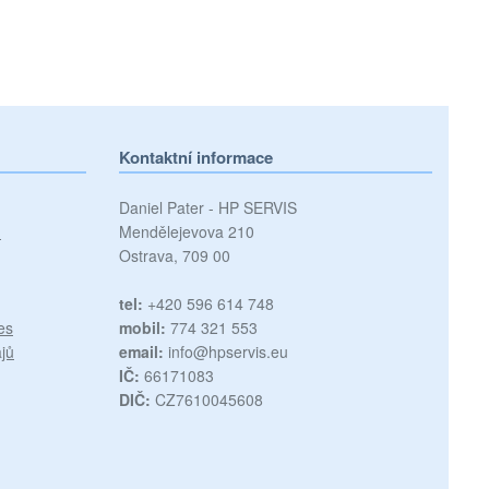
Kontaktní informace
Daniel Pater - HP SERVIS
)
Mendělejevova 210
Ostrava, 709 00
tel:
+420 596 614 748
es
mobil:
774 321 553
jů
email:
info@hpservis.eu
IČ:
66171083
DIČ:
CZ7610045608