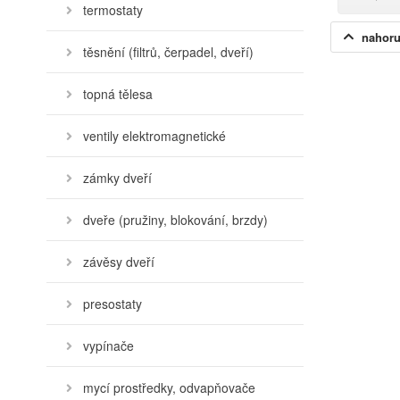
termostaty
nahor
těsnění (filtrů, čerpadel, dveří)
topná tělesa
ventily elektromagnetické
zámky dveří
dveře (pružiny, blokování, brzdy)
závěsy dveří
presostaty
vypínače
mycí prostředky, odvapňovače