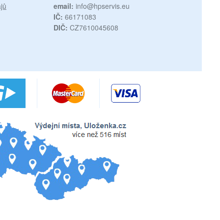
jů
email:
info@hpservis.eu
IČ:
66171083
DIČ:
CZ7610045608