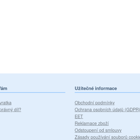
Vám
Užitečné informace
vratka
Obchodní podmínky
právný díl?
Ochrana osobních údajů (GDPR
EET
Reklamace zboží
Odstoupení od smlouvy
Zásady používání souborů cooki