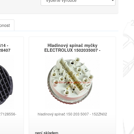
pnost
14 -
Hladinový spínač myčky
28407
ELECTROLUX 1502035007 -
152ZN02
227128556-
hladinový spínač 150 203 5007 - 152ZN02
není skladem