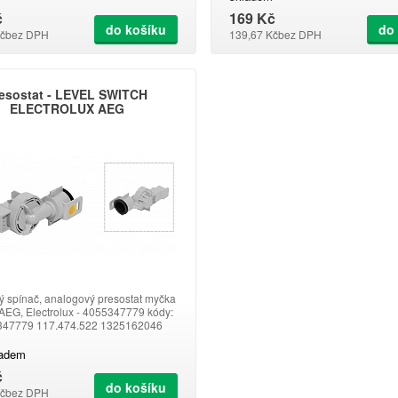
č
169 Kč
do košíku
do
č
bez DPH
139,67 Kč
bez DPH
esostat - LEVEL SWITCH
ELECTROLUX AEG
ý spínač, analogový presostat myčka
 AEG, Electrolux - 4055347779 kódy:
347779 117.474.522 1325162046
4745107, délka hadice 265 mm
ladem
č
do košíku
č
bez DPH