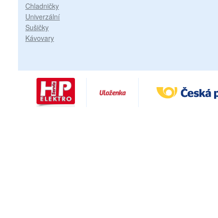
Chladničky
Univerzální
Sušičky
Kávovary