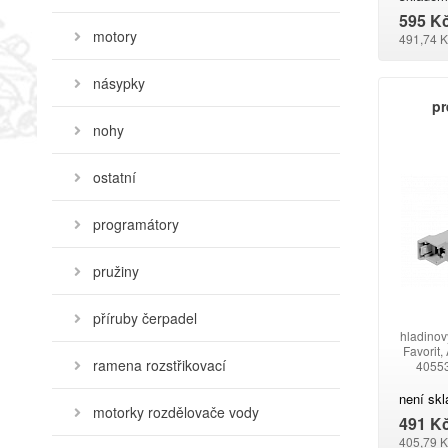
595 K
motory
491,74 K
násypky
pr
nohy
ostatní
programátory
pružiny
příruby čerpadel
hladinov
Favorit,
ramena rozstřikovací
4055
117
není sk
motorky rozdělovače vody
491 K
405,79 K