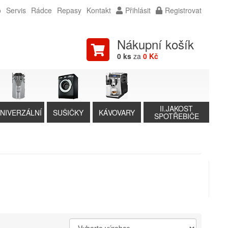
o
Servis
Rádce
Repasy
Kontakt
Přihlásit
Registrovat
Nákupní košík
0 ks
za
0 Kč
II.JAKOST
NIVERZÁLNÍ
SUŠIČKY
KÁVOVARY
SPOTŘEBIČE