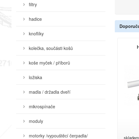
filtry
hadice
Doporuč
knoflíky
H
kolečka, součásti košů
koše myček / příborů
ložiska
madla / držadla dveří
mikrospínače
moduly
motorky /vypouštěcí čerpadla/
skladem