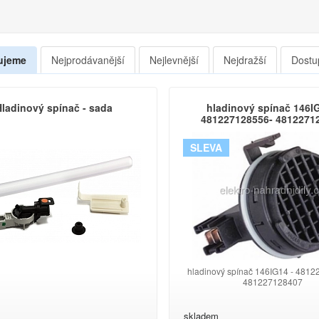
ujeme
Nejprodávanější
Nejlevnější
Nejdražší
Dostu
ladinový spínač - sada
hladinový spínač 146IG
481227128556- 4812271
SLEVA
hladinový spínač 146IG14 - 481
481227128407
skladem