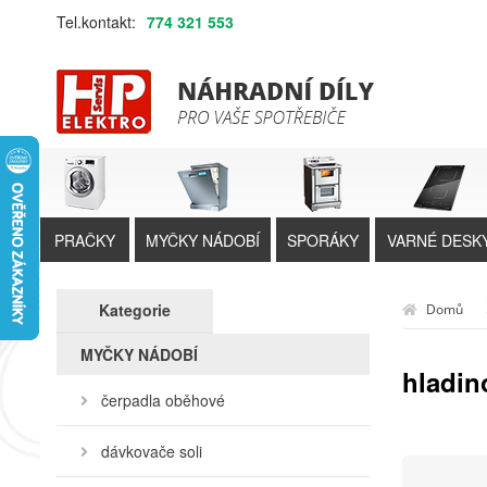
Tel.kontakt:
774 321 553
PRAČKY
MYČKY NÁDOBÍ
SPORÁKY
VARNÉ DESK
Kategorie
Domů
MYČKY NÁDOBÍ
hladin
čerpadla oběhové
dávkovače soli