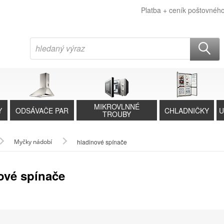
Platba + ceník poštovnéh
MIKROVLNNÉ
Y
ODSÁVAČE PAR
CHLADNIČKY
U
TROUBY
Myčky nádobí
hladinové spínače
ové spínače