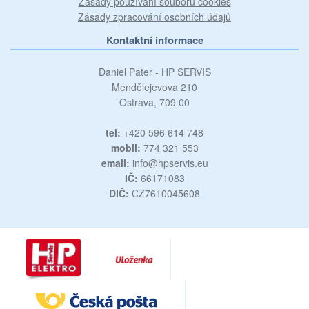
Zásady používání souborů cookies
Zásady zpracování osobních údajů
Kontaktní informace
Daniel Pater - HP SERVIS
Mendělejevova 210
Ostrava, 709 00
tel:
+420 596 614 748
mobil:
774 321 553
email:
info@hpservis.eu
IČ:
66171083
DIČ:
CZ7610045608