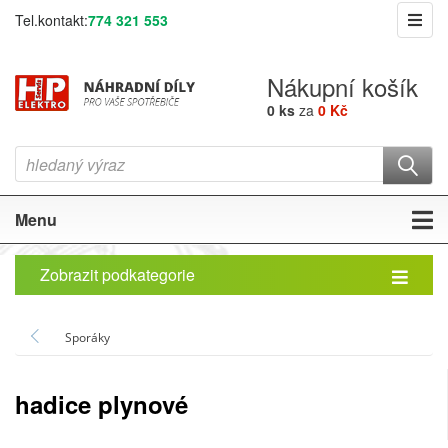
Tel.kontakt:
774 321 553
Nákupní košík
0 ks
za
0 Kč
Menu
Zobrazit podkategorie
Sporáky
hadice plynové