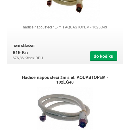
hadice napouštěcí 1,5 m s AQUASTOPEM - 102LG43
není skladem
819 Kč
do košíku
676,86 Kč
bez DPH
Hadice napouštěcí 2m s el. AQUASTOPEM -
102LG48