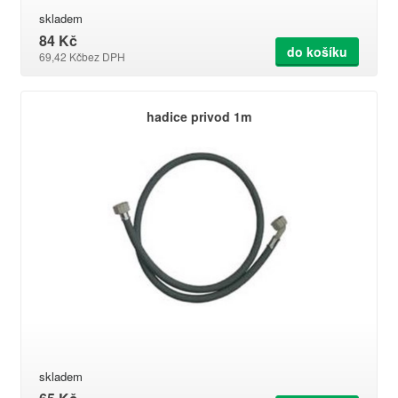
skladem
84 Kč
do košíku
69,42 Kč
bez DPH
hadice privod 1m
skladem