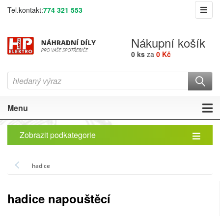
Tel.kontakt:
774 321 553
Nákupní košík
0 ks
za
0 Kč
Menu
Zobrazit podkategorie
hadice
hadice napouštěcí