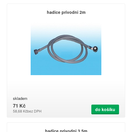
hadice privodni 2m
skladem
71 Kč
do košíku
58,68 Kč
bez DPH
hadice privodni 3.5m