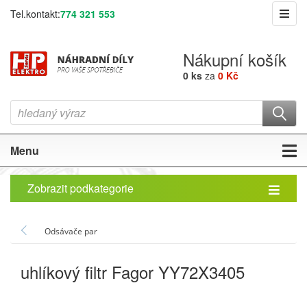
Tel.kontakt:
774 321 553
Nákupní košík
0 ks
za
0 Kč
Menu
Zobrazit podkategorie
Odsávače par
uhlíkový filtr Fagor YY72X3405