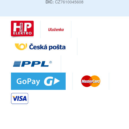
DIČ:
CZ7610045608