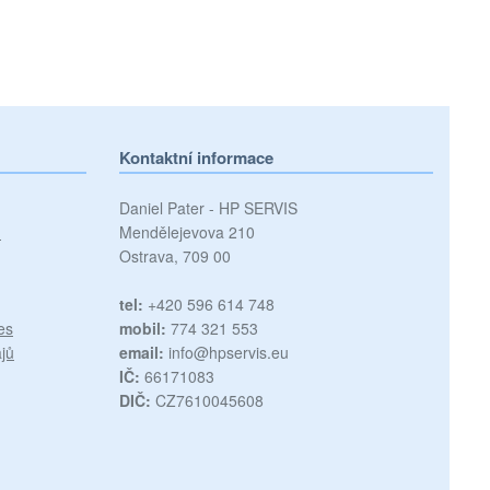
Kontaktní informace
Daniel Pater - HP SERVIS
)
Mendělejevova 210
Ostrava, 709 00
tel:
+420 596 614 748
es
mobil:
774 321 553
jů
email:
info@hpservis.eu
IČ:
66171083
DIČ:
CZ7610045608