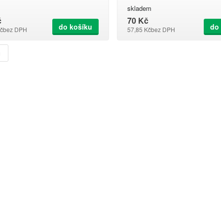
skladem
č
70 Kč
do košíku
do
č
bez DPH
57,85 Kč
bez DPH
u