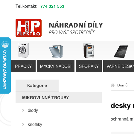
Tel.kontakt:
774 321 553
PRAČKY
MYČKY NÁDOBÍ
SPORÁKY
VARNÉ DESK
Kategorie
Domů
MIKROVLNNÉ TROUBY
desky 
diody
ochranná mi
knoflíky