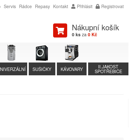
o
Servis
Rádce
Repasy
Kontakt
Přihlásit
Registrovat
Nákupní košík
0 ks
za
0 Kč
II.JAKOST
NIVERZÁLNÍ
SUŠIČKY
KÁVOVARY
SPOTŘEBIČE