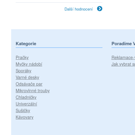
Další hodnocení
Kategorie
Poradíme 
Pračky
Reklamace-
Myčky nádobí
Jak vybrat s
Sporáky
Varné desky
Odsávače par
Mikrovlnné trouby
Chladničky
Univerzální
Sušičky
Kávovary