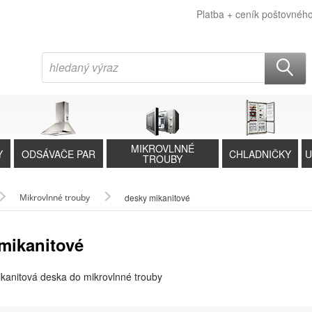
Platba + ceník poštovnéh
MIKROVLNNÉ
Y
ODSÁVAČE PAR
CHLADNIČKY
U
TROUBY
Mikrovlnné trouby
desky mikanitové
mikanitové
kanitová deska do mikrovlnné trouby