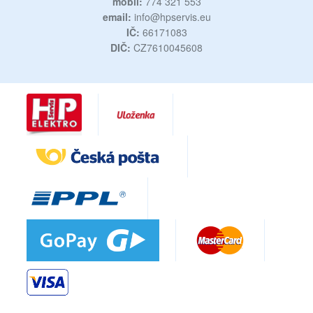
mobil:
774 321 553
email:
info@hpservis.eu
IČ:
66171083
DIČ:
CZ7610045608