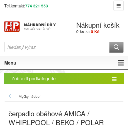
Tel.kontakt:
774 321 553
Nákupní košík
0 ks
za
0 Kč
Menu
Zobrazit podkategorie
Myčky nádobí
čerpadlo oběhové AMICA /
WHIRLPOOL / BEKO / POLAR