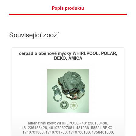
Popis produktu
Související zboží
čerpadlo oběhové myčky WHIRLPOOL, POLAR,
BEKO, AMICA
alternativní kódy: WHIRLPOOL - 481236158438,
481236158428, 481072627081, 481236158524 BEKO -
1740701800, 1740701700, 1740700100, 1758401000,