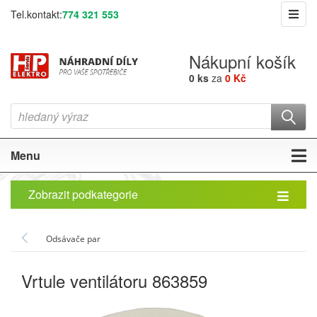
Tel.kontakt:
774 321 553
Nákupní košík
0 ks
za
0 Kč
Menu
Zobrazit podkategorie
Odsávače par
Vrtule ventilátoru 863859