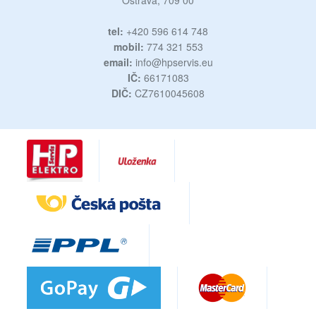
Ostrava, 709 00
tel:
+420 596 614 748
mobil:
774 321 553
email:
info@hpservis.eu
IČ:
66171083
DIČ:
CZ7610045608