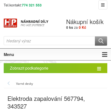
Tel.kontakt:
774 321 553
Nákupní košík
0 ks
za
0 Kč
Menu
Zobrazit podkategorie
Varné desky
Elektroda zapalování 567794,
343527