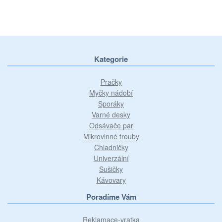
Kategorie
Pračky
Myčky nádobí
Sporáky
Varné desky
Odsávače par
Mikrovlnné trouby
Chladničky
Univerzální
Sušičky
Kávovary
Poradíme Vám
Reklamace-vratka