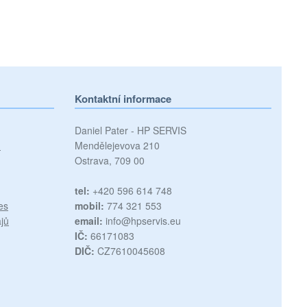
Kontaktní informace
Daniel Pater - HP SERVIS
)
Mendělejevova 210
Ostrava, 709 00
tel:
+420 596 614 748
es
mobil:
774 321 553
jů
email:
info@hpservis.eu
IČ:
66171083
DIČ:
CZ7610045608