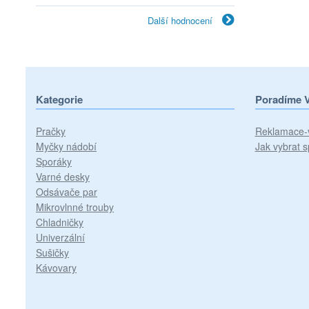
Další hodnocení
Kategorie
Poradíme 
Pračky
Reklamace-
Myčky nádobí
Jak vybrat s
Sporáky
Varné desky
Odsávače par
Mikrovlnné trouby
Chladničky
Univerzální
Sušičky
Kávovary