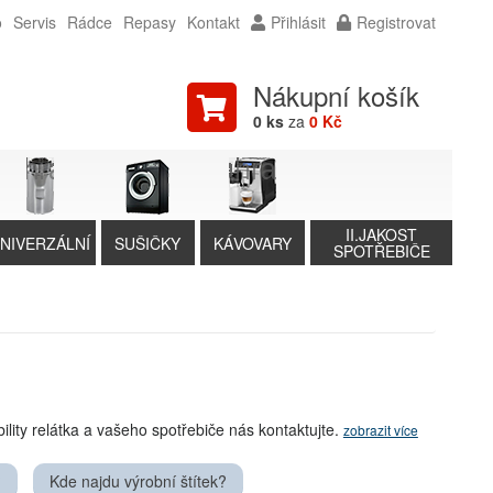
o
Servis
Rádce
Repasy
Kontakt
Přihlásit
Registrovat
Nákupní košík
0 ks
za
0 Kč
II.JAKOST
NIVERZÁLNÍ
SUŠIČKY
KÁVOVARY
SPOTŘEBIČE
bility relátka a vašeho spotřebiče nás kontaktujte.
zobrazit více
?
Kde najdu výrobní štítek?