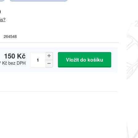
)
ás?
264548
150 Kč
Vložit do košíku
7 Kč
bez DPH