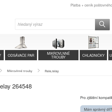
Platba + ceník poštovnéh
MIKROVLNNÉ
Y
ODSÁVAČE PAR
CHLADNIČKY
U
TROUBY
Mikrovlnné trouby
Rele,relay
relay 264548
Pro zjištění kompati
Mám správný díl