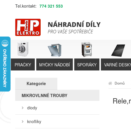
Tel.kontakt:
774 321 553
PRAČKY
MYČKY NÁDOBÍ
SPORÁKY
VARNÉ DESK
Kategorie
Domů
MIKROVLNNÉ TROUBY
Rele,
diody
knoflíky