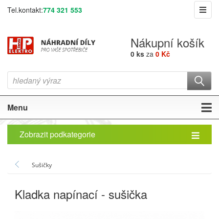
Tel.kontakt:
774 321 553
Nákupní košík
0 ks
za
0 Kč
Menu
Zobrazit podkategorie
Sušičky
Kladka napínací - sušička