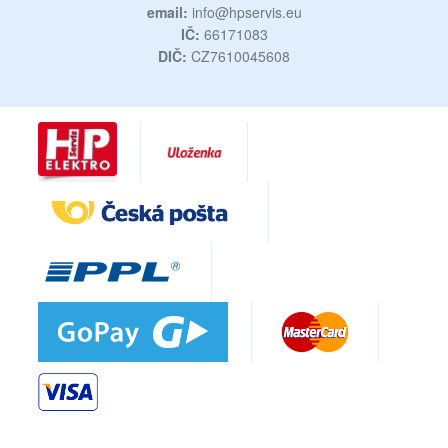
email:
info@hpservis.eu
IČ:
66171083
DIČ:
CZ7610045608