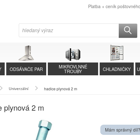
Platba + ceník poštovnéh
MIKROVLNNÉ
Y
ODSÁVAČE PAR
CHLADNIČKY
U
TROUBY
Univerzální
hadice plynová 2 m
e plynová 2 m
Mám správný díl