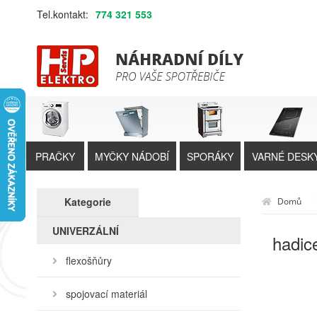
Tel.kontakt:
774 321 553
PRAČKY
MYČKY NÁDOBÍ
SPORÁKY
VARNÉ DESK
Kategorie
Domů
UNIVERZÁLNÍ
hadic
flexošňůry
spojovací materiál