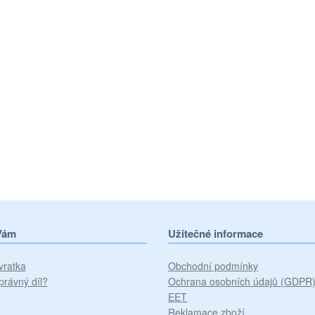
Vám
Užitečné informace
vratka
Obchodní podmínky
právný díl?
Ochrana osobních údajů (GDPR
EET
Reklamace zboží