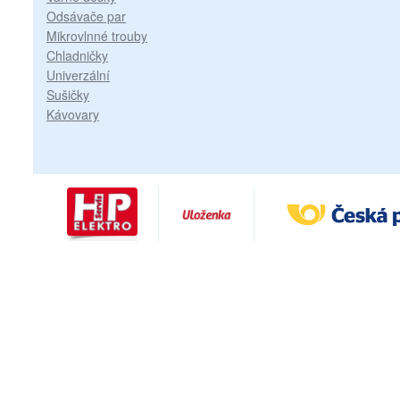
Odsávače par
Mikrovlnné trouby
Chladničky
Univerzální
Sušičky
Kávovary