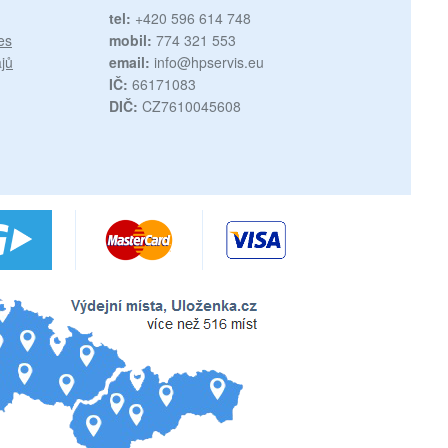
tel:
+420 596 614 748
es
mobil:
774 321 553
jů
email:
info@hpservis.eu
IČ:
66171083
DIČ:
CZ7610045608