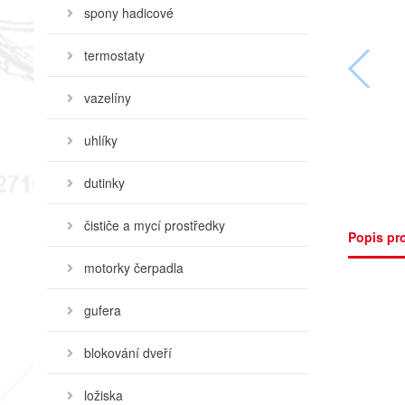
spony hadicové
termostaty
vazelíny
uhlíky
dutinky
čističe a mycí prostředky
Popis pr
motorky čerpadla
gufera
blokování dveří
ložiska