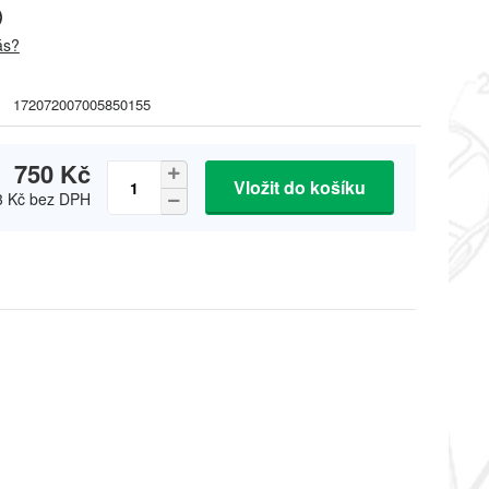
)
ás?
172072007005850155
750 Kč
Vložit do košíku
3 Kč
bez DPH